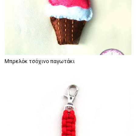
Μπρελόκ τσόχινο παγωτάκι