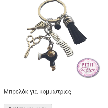
Μπρελόκ για κομμώτριες