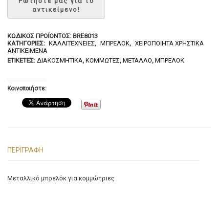
ΚΩΔΙΚΌΣ ΠΡΟΪΌΝΤΟΣ:
BRE8013
ΚΑΤΗΓΟΡΊΕΣ:
ΚΑΛΛΙΤΕΧΝΕΊΕΣ
,
ΜΠΡΕΛΌΚ
,
ΧΕΙΡΟΠΟΊΗΤΑ ΧΡΗΣΤΙΚΆ
ΑΝΤΙΚΕΊΜΕΝΑ
ΕΤΙΚΈΤΕΣ:
ΔΙΑΚΟΣΜΗΤΙΚΆ
,
ΚΟΜΜΩΤΈΣ
,
ΜΈΤΑΛΛΟ
,
ΜΠΡΕΛΌΚ
Κοινοποιήστε:
ΠΕΡΙΓΡΑΦΉ
Μεταλλικό μπρελόκ για κομμώτριες