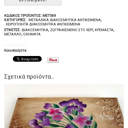
ΚΩΔΙΚΌΣ ΠΡΟΪΌΝΤΟΣ:
MET569
ΚΑΤΗΓΟΡΊΕΣ:
ΜΕΤΑΛΛΙΚΆ ΔΙΑΚΟΣΜΗΤΙΚΆ ΑΝΤΙΚΕΊΜΕΝΑ
,
ΧΕΙΡΟΠΟΊΗΤΑ ΔΙΑΚΟΣΜΗΤΙΚΆ ΑΝΤΙΚΕΊΜΕΝΑ
ΕΤΙΚΈΤΕΣ:
ΔΙΑΚΟΣΜΗΤΙΚΆ
,
ΖΩΓΡΑΦΙΣΜΈΝΟ ΣΤΟ ΧΈΡΙ
,
ΚΡΕΜΑΣΤΆ
,
ΜΈΤΑΛΛΟ
,
ΟΧΉΜΑΤΑ
Κοινοποιήστε:
Σχετικά προϊόντα...