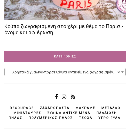
Κούπα ζωγραφισμένη στο χέρι με θέμα το Παρίσι-
όνομα και αφιέρωση
ΚΑΤΗΓΟΡΊΕΣ
Χρηστικά γυάλινα-πορσελάνινα αντικείμενα ζωγραφισμένα στο χέρι
×
DECOUPAGE
ΖΑΧΑΡΌΠΑΣΤΑ
ΜΑΚΡΑΜΈ
ΜΈΤΑΛΛΟ
ΜΙΝΙΑΤΟΎΡΕΣ
ΞΎΛΙΝΑ ΑΝΤΙΚΕΊΜΕΝΆ
ΠΑΛΑΊΩΣΗ
ΠΗΛΌΣ
ΠΟΛΥΜΕΡΙΚΌΣ ΠΗΛΌΣ
ΤΣΌΧΑ
ΥΓΡΌ ΓΥΑΛΊ