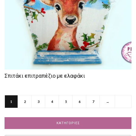
Σπιτάκι επιτραπέζιο με ελαφάκι
1
2
3
4
5
6
7
→
ΚΑΤΗΓΟΡΊΕΣ